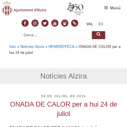
Menú
Facebook
Instagram
Twitter
Youtube
Slideshare
Normas
VAL
ES
Cerca:
Cerca
Inici
»
Notícies Alzira
»
HEMEROTECA
»
ONADA DE CALOR per a
hui 24 de juliol
Notícies Alzira
PUBLICAT
24 DE JULIOL DE 2015
A
ONADA DE CALOR per a hui 24 de
juliol