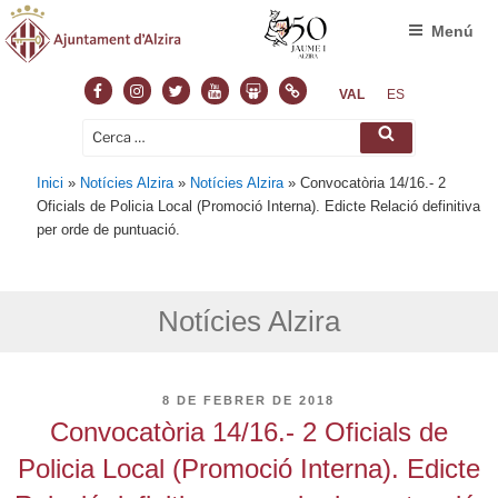
Menú
Facebook
Instagram
Twitter
Youtube
Slideshare
Normas
VAL
ES
Cerca:
Cerca
Inici
»
Notícies Alzira
»
Notícies Alzira
»
Convocatòria 14/16.- 2
Oficials de Policia Local (Promoció Interna). Edicte Relació definitiva
per orde de puntuació.
Notícies Alzira
PUBLICAT
8 DE FEBRER DE 2018
A
Convocatòria 14/16.- 2 Oficials de
Policia Local (Promoció Interna). Edicte