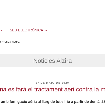
SEU ELECTRÒNICA
la mosca negra
Notícies Alzira
PUBLICAT
27 DE MAIG DE 2020
A
a es farà el tractament aeri contra la
mb fumigació aèria al llarg de tot el riu a partir de demà
,
2