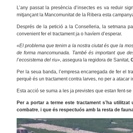
L’any passat la presència d’insectes es va reduir sign
mitjançant la Mancomunitat de la Ribera esta campanya d
Després de la petició a la Conselleria, la setmana pas
convenient fer el tractament ja o havíem d’esperar.
«El problema que tenim a la nostra ciutat és que la mosc
de forma mancomunada. També és important que destaq
l’ecosistema del riu»
, assegura la regidora de Sanitat,
Per la seua banda, l’empresa encarregada de fer el tr
perquè és un tractament contra larves, no per a atacar i
Esta acció se suma a les ja previstes que estan fent-se a
Per a portar a terme este tractament s’ha utilitz
combatre
,
i que és respectuós amb la resta de faun