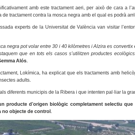
ificativament amb este tractament aeri, per això de cara a l’a
e tractament contra la mosca negra amb el qual es podrà arribar 
sada experts de la Universitat de València van visitar l’entor
a negra pot volar entre 30 i 40 kilòmetres i Alzira es convertix 
uem que en tots els casos s’utilitzen productes ecològics, 
Gemma Alós
.
actament, Lokímica, ha explicat que els tractaments amb helicò
nsectes adults.
ls diferents municipis de la Ribera i que intenten pal·liar la gra
at un producte d’origen biològic completament selectiu qu
a no objecte de control
.