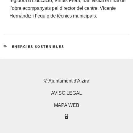
regidora d’Educació, Virtuts Piera, han visitat el final de
l’obra acompanyats pel director del centre, Vicente
Hernándiz i l’equip de tècnics municipals.
CATEGORIES
ENERGIES SOSTENIBLES
© Ajuntament d'Alzira
AVISO LEGAL
MAPA WEB