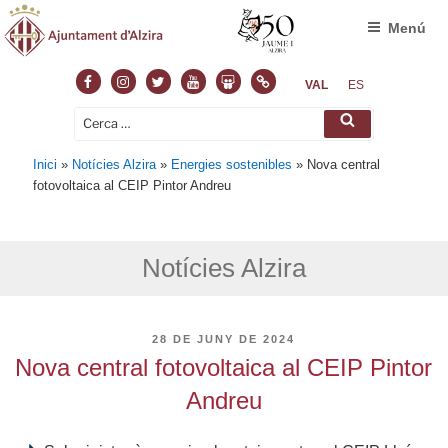
Menú
Facebook
Instagram
Twitter
Youtube
Slideshare
Normas
VAL
ES
Cerca:
Cerca
Inici
»
Notícies Alzira
»
Energies sostenibles
»
Nova central
fotovoltaica al CEIP Pintor Andreu
Notícies Alzira
PUBLICAT
28 DE JUNY DE 2024
A
Nova central fotovoltaica al CEIP Pintor
Andreu