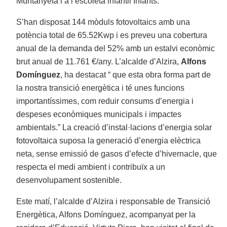
Muntanyeta i a l’escoleta infantil Infants.
S’han disposat 144 mòduls fotovoltaics amb una
potència total de 65.52Kwp i es preveu una cobertura
anual de la demanda del 52% amb un estalvi econòmic
brut anual de 11.761 €/any. L’alcalde d’Alzira,
Alfons
Domínguez
, ha destacat “ que esta obra forma part de
la nostra transició energètica i té unes funcions
importantíssimes, com reduir consums d’energia i
despeses econòmiques municipals i impactes
ambientals.” La creació d’instal·lacions d’energia solar
fotovoltaica suposa la generació d’energia elèctrica
neta, sense emissió de gasos d’efecte d’hivernacle, que
respecta el medi ambient i contribuïx a un
desenvolupament sostenible.
Este matí, l’alcalde d’Alzira i responsable de Transició
Energètica, Alfons Domínguez, acompanyat per la