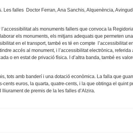
es. Les falles Doctor Ferran, Ana Sanchis, Alquenència, Avingud
r l’accessibilitat als monuments fallers que convoca la Regidoria 
elaborar els monuments, els mitjans adequats que permeten una ac
ssibilitat en el transport, també es té en compte l’accessibilitat e
ndre accés al monument, i l’accessibilitat electrònica, referida a 
 o en estat de privació física. I d’altra banda, també es valoren 
is, tots amb banderí i una dotació econòmica. La falla que guan
s-cents euros, la quarta, quatre-cents, i la que obtinga el quint 
lliurament de premis de la les falles d’Alzira.