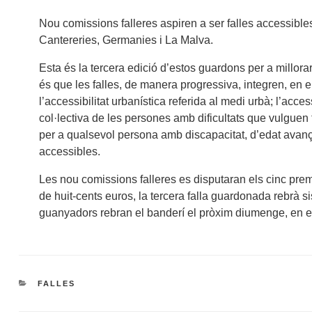
Nou comissions falleres aspiren a ser falles accessibl
Cantereries, Germanies i La Malva.
Esta és la tercera edició d’estos guardons per a millora
és que les falles, de manera progressiva, integren, en 
l’accessibilitat urbanística referida al medi urbà; l’acce
col·lectiva de les persones amb dificultats que vulguen ti
per a qualsevol persona amb discapacitat, d’edat avançada
accessibles.
Les nou comissions falleres es disputaran els cinc prem
de huit-cents euros, la tercera falla guardonada rebrà si
guanyadors rebran el banderí el pròxim diumenge, en el 
CATEGORIES
FALLES