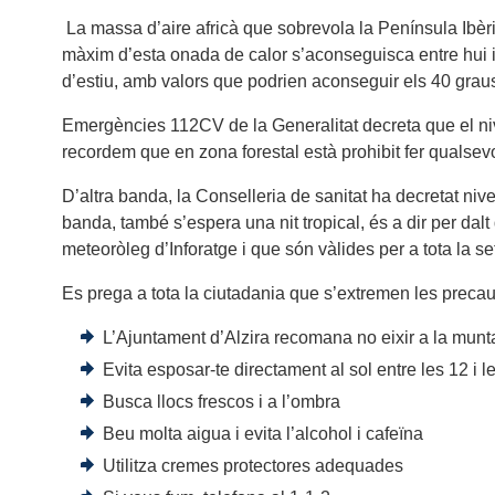
La massa d’aire africà que sobrevola la Península Ibèr
màxim d’esta onada de calor s’aconseguisca entre hui i
d’estiu, amb valors que podrien aconseguir els 40 graus e
Emergències 112CV de la Generalitat decreta que el niv
recordem que en zona forestal està prohibit fer qualsev
D’altra banda, la Conselleria de sanitat ha decretat nivel
banda, també s’espera una nit tropical, és a dir per da
meteoròleg d’Inforatge i que són vàlides per a tota la 
Es prega a tota la ciutadania que s’extremen les precau
L’Ajuntament d’Alzira recomana no eixir a la muntan
Evita esposar-te directament al sol entre les 12 i 
Busca llocs frescos i a l’ombra
Beu molta aigua i evita l’alcohol i cafeïna
Utilitza cremes protectores adequades