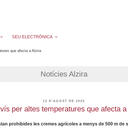
SEU ELECTRÒNICA
tures que afecta a Alzira
Notícies Alzira
PUBLICAT
12 D'AGOST DE 2025
A
vís per altes temperatures que afecta a 
stan p
rohibides les cremes agrícoles a menys de 500 m de sòl