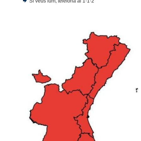
Si veus fum, telefona al 1·1·2