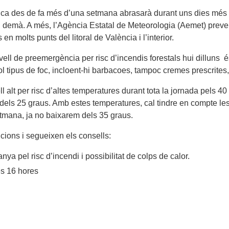
ica des de fa més d’una setmana abrasarà durant uns dies més a
 demà. A més, l’Agència Estatal de Meteorologia (Aemet) preveu
n molts punts del litoral de València i l’interior.
ell de preemergència per risc d’incendis forestals hui dilluns 
ol tipus de foc, incloent-hi barbacoes, tampoc cremes prescrites
l alt per risc d’altes temperatures durant tota la jornada pels 40 
lt dels 25 graus. Amb estes temperatures, cal tindre en compte l
setmana, ja no baixarem dels 35 graus.
cions i segueixen els consells:
ya pel risc d’incendi i possibilitat de colps de calor.
les 16 hores