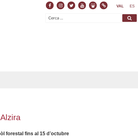
Facebook
Instagram
Twitter
Youtube
Slideshare
Normas
VAL
ES
Cerca:
Ce
Alzira
 forestal fins al 15 d’octubre