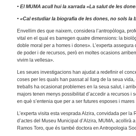
• El MUMA acull hui la xarrada «La salut de les done
• «Cal estudiar la biografia de les dones, no sols la 
Envellim des que naixem, considera l’antropòloga, prof
vital en el qual es barregen quatre dimensions: la biolò
doble moral per a homes i dones». L’experta assegura qu
de poder i de recursos, però en moltes ocasions arribe
vivim la vellesa».
Les seues investigacions han ajudat a redefinir el conce
coses per les quals han passat al llarg de la seua vida, 
treballs ha ocasionat problemes en la seua salut, i arr
majors tenen menys possibilitat d’accedir a recursos i 
en què s’entenia que per a ser futures esposes i mares
L’experta visita esta vesprada Alzira, convidada per la R
d’actes del Museu Municipal d’Alzira, MUMA, acollirà a p
Ramos Toro, que és també doctora en Antropologia Social