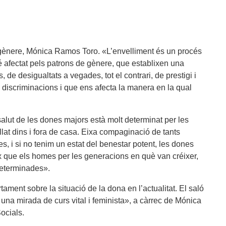
e gènere, Mónica Ramos Toro. «L’envelliment és un procés
bé afectat pels patrons de gènere, que establixen una
e desigualtats a vegades, tot el contrari, de prestigi i
 discriminacions i que ens afecta la manera en la qual
 salut de les dones majors està molt determinat per les
allat dins i fora de casa. Eixa compaginació de tants
 i si no tenim un estat del benestar potent, les dones
ix que els homes per les generacions en què van créixer,
determinades».
tament sobre la situació de la dona en l’actualitat. El saló
una mirada de curs vital i feminista», a càrrec de Mónica
ocials.