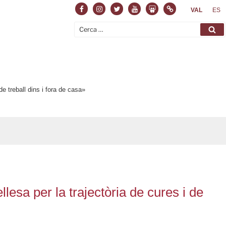
Facebook
Instagram
Twitter
Youtube
Slideshare
Normas
VAL
ES
Cerca:
Ce
e treball dins i fora de casa»
esa per la trajectòria de cures i de