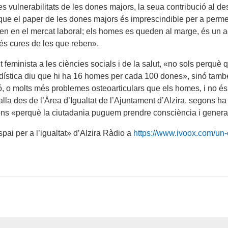
les vulnerabilitats de les dones majors, la seua contribució a
 que el paper de les dones majors és imprescindible per a permetr
n en el mercat laboral; els homes es queden al marge, és un aco
més cures de les que reben».
 feminista a les ciències socials i de la salut, «no sols perqu
tadística diu que hi ha 16 homes per cada 100 dones», sinó tam
 o molts més problemes osteoarticulars que els homes, i no és p
eballa des de l’Àrea d’Igualtat de l’Ajuntament d’Alzira, segons h
ions «perquè la ciutadania puguem prendre consciència i genera
pai per a l’igualtat» d’Alzira Ràdio a
https://www.ivoox.com/un-