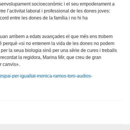
l desenvolupament socioeconòmic i el seu empoderament a
e l’activitat laboral i professional de les dones joves:
rd entre les dones de la família i no hi ha
è quan arribem a edats avançades el que més ens trobem
bé perquè «si no entenem la vida de les dones no podem
er la seua biologia sinó per una sèrie de cures i treballs
a recordat la regidora, Marina Mir, que creu de gran
r canvis».
espai-per-igualtat-monica-ramos-toro-audios-