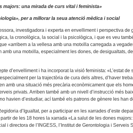
s majors: una mirada de curs vital i feminista»
biologia», per a millorar la seua atenció mèdica i social
essora, investigadora i experta en envelliment i perspectiva d
gica, la cronològica, la social i la psicològica, i que es veu tam
e «arribem a la vellesa amb una motxilla carregada a vegades, d
m amb una motxilla, especialment les dones, de desigualtats, de
pte d’envelliment i ha incorporat la visió feminista: «L’estat de
especialment per la trajectòria de cura dels altres, d’haver treb
iben amb una situació més precària econòmicament que els homes,
serveis privats. Arriben també amb un nivell d’instrucció més ba
 no havien d’estudiar, ací també els patrons de gènere les han 
egidoria d’Igualtat, per a participar en les xarrades d’este depar
artir de les 18 hores la xarrada «La salut de les dones majors: 
 i directora de l’INGESS, l’Institut de Gerontologia i Serveis S