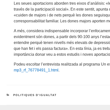
Les seues aportacions aborden tres eixos d’anàlisis: «
través de la participació social». En este sentit, apunta
«cuiden de majors i de nets perquè les dones seguisque
corresponsabilitat familiar. Les dones majors aporten 
A més, considera indispensable incorporar l’enfocament
evidentment són dones, a partir dels 90-100 anys l’es
entendre perquè tenen nivells més elevats de depressió,
que han fet i els passa factura». En esta línia, ja es tr
importància donar veu a estos estudis i noves aportac
Podeu escoltar l’entrevista realitzada al programa Un es
mp3_rf_76778491_1.html
.
CATEGORIES
POLITIQUES D'IGUALTAT