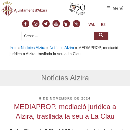
Menú
Facebook
Instagram
Twitter
Youtube
Slideshare
Normas
VAL
ES
Cerca:
Cerca
Inici
»
Notícies Alzira
»
Notícies Alzira
»
MEDIAPROP, mediació
jurídica a Alzira, trasllada la seu a La Clau
Notícies Alzira
PUBLICAT
8 DE NOVEMBRE DE 2024
A
MEDIAPROP, mediació jurídica a
Alzira, trasllada la seu a La Clau