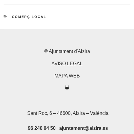
CATEGORIES
COMERÇ LOCAL
© Ajuntament d'Alzira
AVISO LEGAL
MAPA WEB
Sant Roc, 6 – 46600, Alzira – València
96 240 04 50 ajuntament@alzira.es