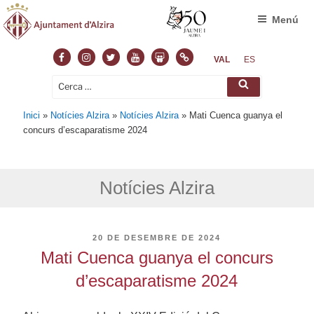
Menú
Facebook
Instagram
Twitter
Youtube
Slideshare
Normas
VAL
ES
Cerca:
Cerca
Inici
»
Notícies Alzira
»
Notícies Alzira
»
Mati Cuenca guanya el
concurs d’escaparatisme 2024
Notícies Alzira
PUBLICAT
20 DE DESEMBRE DE 2024
A
Mati Cuenca guanya el concurs
d’escaparatisme 2024