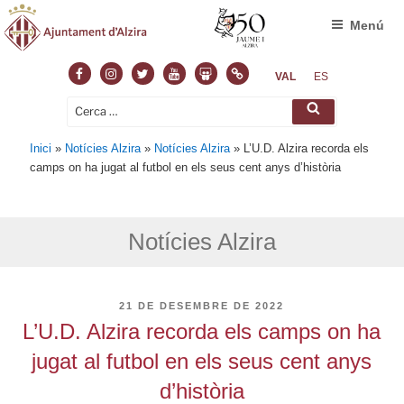
Menú
Facebook
Instagram
Twitter
Youtube
Slideshare
Normas
VAL
ES
Cerca:
Cerca
Inici
»
Notícies Alzira
»
Notícies Alzira
»
L’U.D. Alzira recorda els
camps on ha jugat al futbol en els seus cent anys d’història
Notícies Alzira
PUBLICAT
21 DE DESEMBRE DE 2022
A
L’U.D. Alzira recorda els camps on ha
jugat al futbol en els seus cent anys
d’història