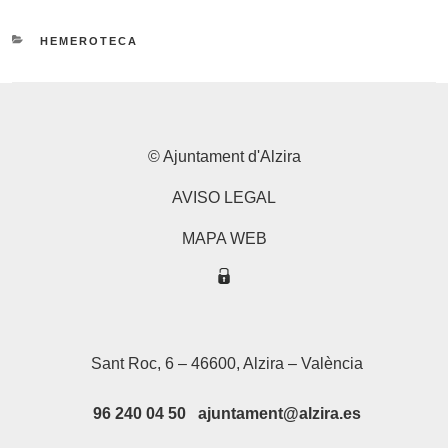
CATEGORIES
HEMEROTECA
© Ajuntament d'Alzira
AVISO LEGAL
MAPA WEB
Sant Roc, 6 – 46600, Alzira – València
96 240 04 50 ajuntament@alzira.es