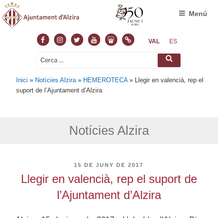
Menú
Facebook
Instagram
Twitter
Youtube
Slideshare
Normas
VAL
ES
Cerca:
Cerca
Inici
»
Notícies Alzira
»
HEMEROTECA
»
Llegir en valencià, rep el
suport de l’Ajuntament d’Alzira
Notícies Alzira
PUBLICAT
15 DE JUNY DE 2017
A
Llegir en valencià, rep el suport de
l’Ajuntament d’Alzira