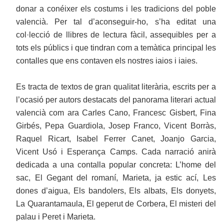
donar a conéixer els costums i les tradicions del poble
valencià. Per tal d’aconseguir-ho, s’ha editat una
col·lecció de llibres de lectura fàcil, assequibles per a
tots els públics i que tindran com a temàtica principal les
contalles que ens contaven els nostres iaios i iaies.
Es tracta de textos de gran qualitat literària, escrits per a
l’ocasió per autors destacats del panorama literari actual
valencià com ara Carles Cano, Francesc Gisbert, Fina
Girbés, Pepa Guardiola, Josep Franco, Vicent Borràs,
Raquel Ricart, Isabel Ferrer Canet, Joanjo Garcia,
Vicent Usó i Esperança Camps. Cada narració anirà
dedicada a una contalla popular concreta: L’home del
sac, El Gegant del romaní, Marieta, ja estic ací, Les
dones d’aigua, Els bandolers, Els albats, Els donyets,
La Quarantamaula, El geperut de Corbera, El misteri del
palau i Peret i Marieta.