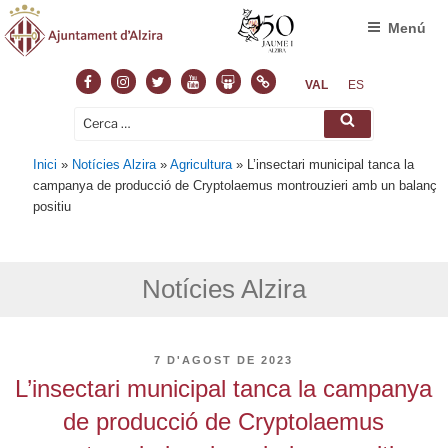
Menú
Facebook
Instagram
Twitter
Youtube
Slideshare
Normas
VAL
ES
Cerca:
Cerca
Inici
»
Notícies Alzira
»
Agricultura
»
L’insectari municipal tanca la
campanya de producció de Cryptolaemus montrouzieri amb un balanç
positiu
Notícies Alzira
PUBLICAT
7 D'AGOST DE 2023
A
L’insectari municipal tanca la campanya
de producció de Cryptolaemus