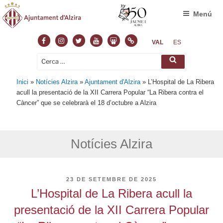
Menú
Facebook
Instagram
Twitter
Youtube
Slideshare
Normas
VAL
ES
Cerca:
Cerca
Inici
»
Notícies Alzira
»
Ajuntament d'Alzira
»
L’Hospital de La Ribera
acull la presentació de la XII Carrera Popular “La Ribera contra el
Càncer” que se celebrarà el 18 d’octubre a Alzira
Notícies Alzira
PUBLICAT
23 DE SETEMBRE DE 2025
A
L’Hospital de La Ribera acull la
presentació de la XII Carrera Popular