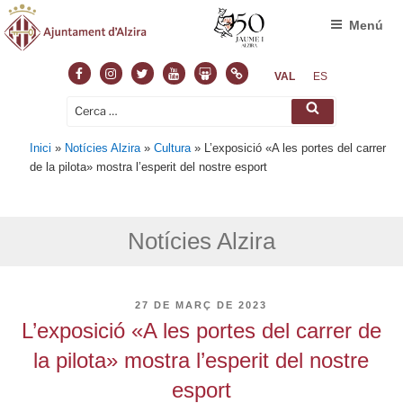
Menú
Facebook
Instagram
Twitter
Youtube
Slideshare
Normas
VAL
ES
Cerca:
Cerca
Inici
»
Notícies Alzira
»
Cultura
»
L’exposició «A les portes del carrer
de la pilota» mostra l’esperit del nostre esport
Notícies Alzira
PUBLICAT
27 DE MARÇ DE 2023
A
L’exposició «A les portes del carrer de
la pilota» mostra l’esperit del nostre
esport