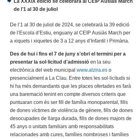
La XXXIX edició se celebrarà al CEIP Ausiàs March
de l’1 al 30 de juliol
De l’1 al 30 de juliol de 2024, se celebrarà la 39 edició
de l’Escola d’Estiu, enguany al CEIP Ausiàs March per
a xiquets i xiquetes de 3 a 12 anys d’Infantil i Primària.
Des de hui i fins el 7 de juny s’obri el termini per a
presentar la sol·licitud d’admissió
en la seu
electrònica del web municipal
www.alzira.es
o
presencialment a La Clau. Entre totes les sol·licituds si
hi ha més demandants que les places ofertades es farà
una baremació tenint en compte diversos criteris que
puntuaran com és ser fill de família monoparental, fills
de dones víctimes de violència de gènere, fills de dones
desocupades de llarga durada, fills de dones majors de
45 anys o unitats familiars amb responsabilitats
relacionades amb cures, famílies nombroses i famílies