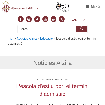
Menú
Facebook
Instagram
Twitter
Youtube
Slideshare
Normas
VAL
ES
Cerca:
Cerca
Inici
»
Notícies Alzira
»
Educació
»
L’escola d’estiu obri el termini
d’admissió
Notícies Alzira
PUBLICAT
3 DE JUNY DE 2024
A
L’escola d’estiu obri el termini
d’admissió