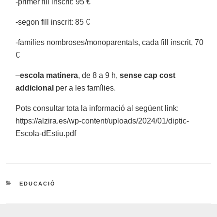
-primer fill inscrit: 95 €
-segon fill inscrit: 85 €
-famílies nombroses/monoparentals, cada fill inscrit, 70
€
–
escola matinera
, de 8 a 9 h,
sense cap cost
addicional
per a les famílies.
Pots consultar tota la informació al següent link:
https://alzira.es/wp-content/uploads/2024/01/diptic-
Escola-dEstiu.pdf
CATEGORIES
EDUCACIÓ