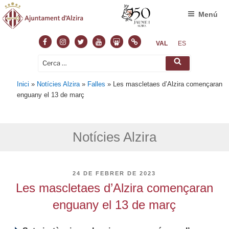
Menú
Facebook
Instagram
Twitter
Youtube
Slideshare
Normas
VAL
ES
Cerca:
Cerca
Inici
»
Notícies Alzira
»
Falles
»
Les mascletaes d’Alzira començaran
enguany el 13 de març
Notícies Alzira
PUBLICAT
24 DE FEBRER DE 2023
A
Les mascletaes d’Alzira començaran
enguany el 13 de març