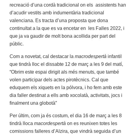
recreació d’una cordà tradicional on els assistents han
d’acudir vestits amb indumentària tradicional
valenciana. Es tracta d’una proposta que dona
continuïtat a la que es va encetar en les Falles 2022, i
que ja va gaudir de molt bona acollida per part del
públic.
Com a novetat, cal destacar la
macrodespertà
infantil
que tindrà lloc el dissabte 12 de març a les 9 del matí,
“Obrim este espai dirigit als més menuts, que també
volen participar dels actes pirotècnics. Cal que
eduquem els xiquets en la pólvora, i ho fem amb este
dia faller destinat a ells amb xocolatà, activitats, jocs i
finalment una globotà”
Per últim, com ja és costum, el dia 16 de març a les 8
tindrà lloca
macordespertà
on es reunixen totes les
comissions falleres d’Alzira, que vindrà seguida d’un