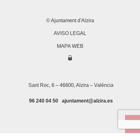
© Ajuntament d'Alzira
AVISO LEGAL
MAPA WEB
Sant Roc, 6 – 46600, Alzira – València
96 240 04 50 ajuntament@alzira.es
Su