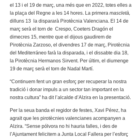
el 13 i el 19 de març, una més que en 2022, totes elles a
la plaça del Regne a les 14 hores. La primera
mascletà,
dilluns 13 la dispararà Pirotècnia Valenciana. El 14 de
març serà el torn de Crespo, Coeters Dragón el
dimecres 15, mentre que el dijous gaudirem de
Pirotècnia Zarzoso, el divendres 17 de març, Pirotècnia
del Mediterráneo farà la disparada, i el dissabte dia 18,
la Pirotècnia Hermanos Sirvent. Per últim, el diumenge
19 de març serà el torn de Nadal Martí.
“Continuem fent un gran esforç per recuperar la nostra
tradició i donar impuls a un sector tan important en la
nostra cultura” ha dit l’alcalde d’Alzira en la presentació.
Per la seua banda el regidor de festes, Xavi Pérez, ha
agraït que les pirotècnies valencianes acompanyen a
Alzira. “Sense pólvora no hi hauria falles, i des de
l’Ajuntament felicitem a Junta Local Fallera per l’esforç