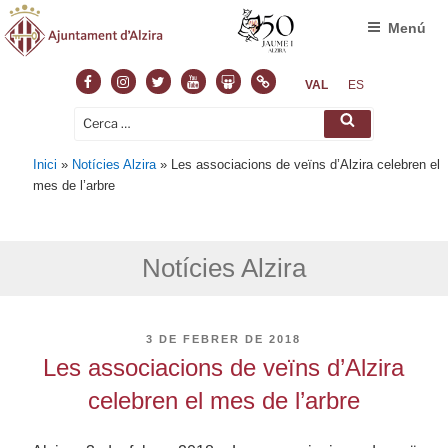
Menú
Facebook
Instagram
Twitter
Youtube
Slideshare
Normas
VAL
ES
Cerca:
Cerca
Inici
»
Notícies Alzira
»
Les associacions de veïns d’Alzira celebren el
mes de l’arbre
Notícies Alzira
PUBLICAT
3 DE FEBRER DE 2018
A
Les associacions de veïns d’Alzira
celebren el mes de l’arbre