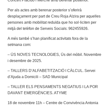
Concert Plàcido i Merche amb berenar posterior.
Per als actes amb berenar posterior s’oferirà
desplaçament per part de Creu Roja Alzira per aquelles
persones amb mobilitat reduïda que ho sol·liciten per
mitjà del telèfon de Serveis Socials: 962455926.
A més també s’han planificat activitats fora de la
setmana com:
– ÚS NOVES TECNOLOGIES, Ús del mòbil. Novembre
i desembre de 2025.
– TALLERS D’ALFABETITZACIÓ I CÀLCUL. Servei
d’Ajuda a Domicili – SAD Municipal
– TALLER ELS PENSAMENTS NEGATIUS I LA POR
DAVANT EMERGÈNCIES. ATYME
18 de novembre 11h – Centre de Convivència Antonia