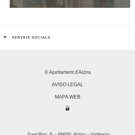
CATEGORIES
SERVEIS SOCIALS
© Ajuntament d'Alzira
AVISO LEGAL
MAPA WEB
Sant Roc, 6 – 46600, Alzira – València