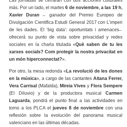
Las jornadas se cerrarán con dos acciones culturales
más. Por un lado, el martes
6 de noviembre, a las 19 h,
Xavier Duran
̶ ganador del Premio Europeo de
Divulgación Científica Estudi General 2017 con L’imperi
de les dades. El ‘big data’: oportunitats i amenaces ̶
ofrecerá su punto de vista sobre privacidad y redes
sociales en la charla titulada «
Què saben de tu les
xarxes socials? Com protegir la nostra privacitat en
un món hiperconnectat?
».
Por otro, la mesa redonda «
La revolució de les dones
en la música
», a cargo de las cantantes
Aitana Ferrer,
Vera Carrisal
(Mafalda),
Mireia Vives
y
Flora Sempere
(El Diluvio) y de la productora musical
Carmen
Laguarda
, pondrá el punto final a las actividades en
torno a los PLCA el
jueves 8 de noviembre
con una
reflexión sobre la evolución del panorama musical
valenciano en las últimas décadas.