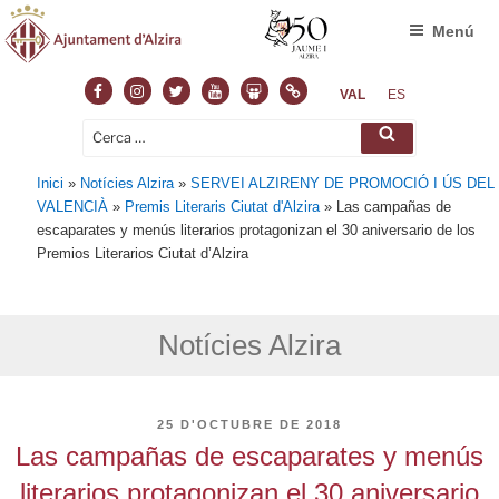
Menú
Facebook
Instagram
Twitter
Youtube
Slideshare
Normas
VAL
ES
Cerca:
Cerca
Inici
»
Notícies Alzira
»
SERVEI ALZIRENY DE PROMOCIÓ I ÚS DEL
VALENCIÀ
»
Premis Literaris Ciutat d'Alzira
»
Las campañas de
escaparates y menús literarios protagonizan el 30 aniversario de los
Premios Literarios Ciutat d’Alzira
Notícies Alzira
PUBLICAT
25 D'OCTUBRE DE 2018
A
Las campañas de escaparates y menús
literarios protagonizan el 30 aniversario