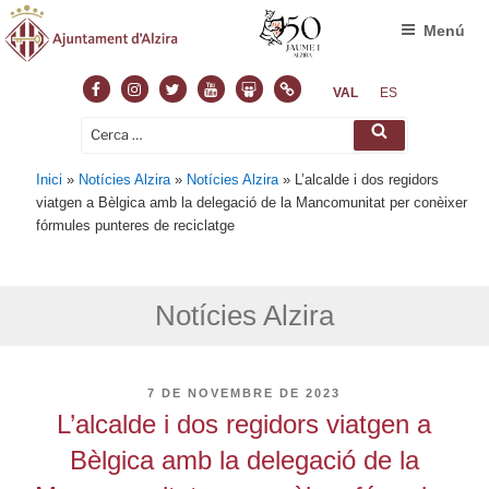
Menú
Facebook
Instagram
Twitter
Youtube
Slideshare
Normas
VAL
ES
Cerca:
Cerca
Inici
»
Notícies Alzira
»
Notícies Alzira
»
L’alcalde i dos regidors
viatgen a Bèlgica amb la delegació de la Mancomunitat per conèixer
fórmules punteres de reciclatge
Notícies Alzira
PUBLICAT
7 DE NOVEMBRE DE 2023
A
L’alcalde i dos regidors viatgen a
Bèlgica amb la delegació de la