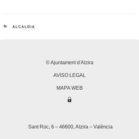
CATEGORIES
ALCALDIA
© Ajuntament d'Alzira
AVISO LEGAL
MAPA WEB
Sant Roc, 6 – 46600, Alzira – València