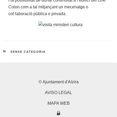
i la possibilitat de donar continuïtat a l’edifici del cine
Colon com a tal mitjançant un mecenatge o
col·laboració pública o privada.
CATEGORIES
SENSE CATEGORIA
© Ajuntament d'Alzira
AVISO LEGAL
MAPA WEB