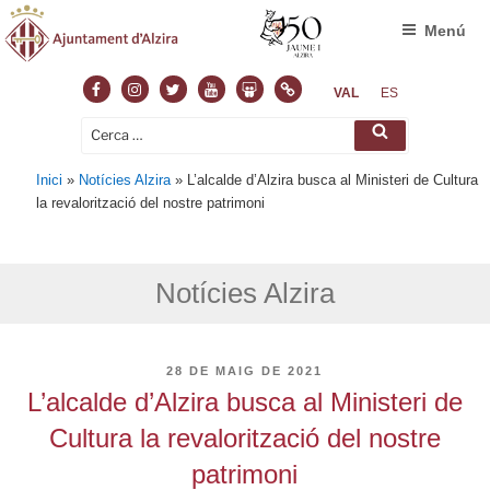
Menú
Facebook
Instagram
Twitter
Youtube
Slideshare
Normas
VAL
ES
Cerca:
Cerca
Inici
»
Notícies Alzira
»
L’alcalde d’Alzira busca al Ministeri de Cultura
la revalorització del nostre patrimoni
Notícies Alzira
PUBLICAT
28 DE MAIG DE 2021
A
L’alcalde d’Alzira busca al Ministeri de
Cultura la revalorització del nostre
patrimoni