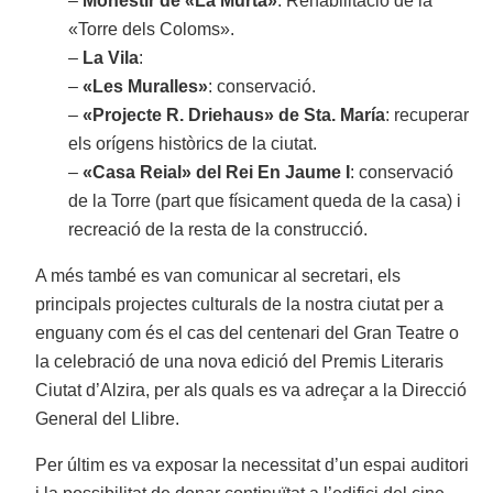
–
Monestir de «La Murta»
: Rehabilitació de la
«Torre dels Coloms».
–
La Vila
:
–
«Les Muralles»
: conservació.
–
«Projecte R. Driehaus» de Sta. María
: recuperar
els orígens històrics de la ciutat.
–
«Casa Reial» del Rei En Jaume I
: conservació
de la Torre (part que físicament queda de la casa) i
recreació de la resta de la construcció.
A més també es van comunicar al secretari, els
principals projectes culturals de la nostra ciutat per a
enguany com és el cas del centenari del Gran Teatre o
la celebració de una nova edició del Premis Literaris
Ciutat d’Alzira, per als quals es va adreçar a la Direcció
General del Llibre.
Per últim es va exposar la necessitat d’un espai auditori