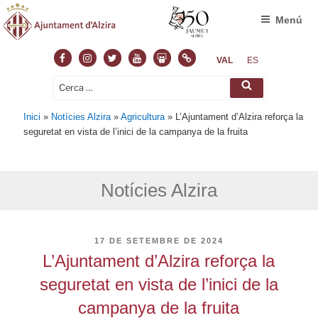
Menú
Facebook
Instagram
Twitter
Youtube
Slideshare
Normas
VAL
ES
Cerca:
Cerca
Inici
»
Notícies Alzira
»
Agricultura
»
L’Ajuntament d’Alzira reforça la
seguretat en vista de l’inici de la campanya de la fruita
Notícies Alzira
PUBLICAT
17 DE SETEMBRE DE 2024
A
L’Ajuntament d’Alzira reforça la
seguretat en vista de l’inici de la
campanya de la fruita