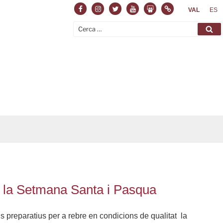
Facebook
Instagram
Twitter
Youtube
Slideshare
Normas
VAL
ES
Cerca:
Ce
 a la Setmana Santa i Pasqua
ls preparatius per a rebre en condicions de qualitat la