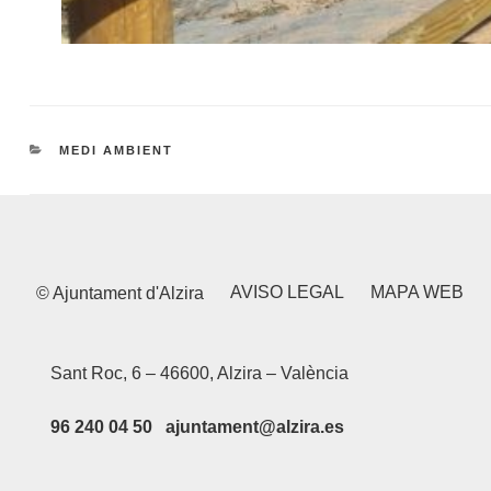
CATEGORIES
MEDI AMBIENT
AVISO LEGAL
MAPA WEB
© Ajuntament d'Alzira
Sant Roc, 6 – 46600, Alzira – València
96 240 04 50 ajuntament@alzira.es