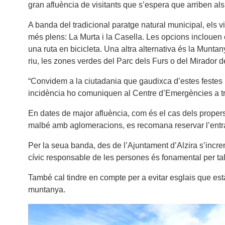
gran afluència de visitants que s’espera que arriben al
A banda del tradicional paratge natural municipal, els v
més plens: La Murta i la Casella. Les opcions inclouen e
una ruta en bicicleta. Una altra alternativa és la Munt
riu, les zones verdes del Parc dels Furs o del Mirador d
“Convidem a la ciutadania que gaudixca d’estes festes 
incidència ho comuniquen al Centre d’Emergències a tra
En dates de major afluència, com és el cas dels propers d
malbé amb aglomeracions, es recomana reservar l’entrad
Per la seua banda, des de l’Ajuntament d’Alzira s’increm
cívic responsable de les persones és fonamental per ta
També cal tindre en compte per a evitar esglais que està 
muntanya.