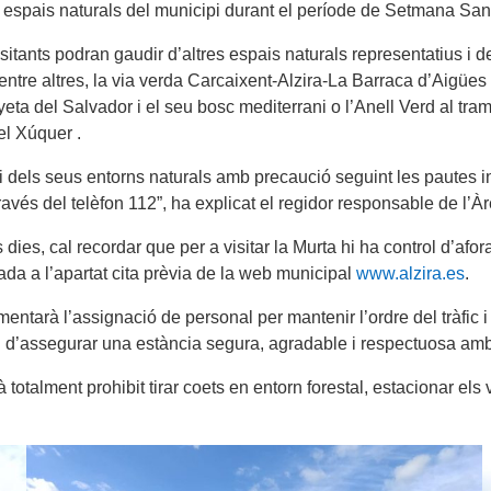
s espais naturals del municipi durant el període de Setmana San
isitants podran gaudir d’altres espais naturals representatius i 
ntre altres, la via verda Carcaixent-Alzira-La Barraca d’Aigües 
anyeta del Salvador i el seu bosc mediterrani o l’Anell Verd al 
el Xúquer .
i dels seus entorns naturals amb precaució seguint les pautes i
vés del telèfon 112”, ha explicat el regidor responsable de l’À
ies, cal recordar que per a visitar la Murta hi ha control d’aforam
a a l’apartat cita prèvia de la web municipal
www.alzira.es
.
entarà l’assignació de personal per mantenir l’ordre del tràfic 
l d’assegurar una estància segura, agradable i respectuosa am
totalment prohibit tirar coets en entorn forestal, estacionar els 