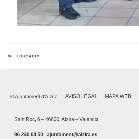
CATEGORIES
EDUCACIÓ
AVISO LEGAL
MAPA WEB
© Ajuntament d'Alzira
Sant Roc, 6 – 46600, Alzira – València
96 240 04 50 ajuntament@alzira.es