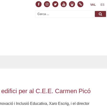
Facebook
Instagram
Twitter
Youtube
Slideshare
Normas
VAL
ES
Cerca:
Ce
u edifici per al C.E.E. Carmen Picó
vació i Inclusió Educativa, Xaro Escrig, i el director