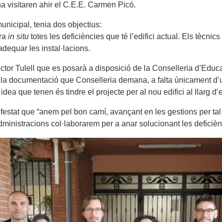
a visitaren ahir el C.E.E. Carmen Picó.
unicipal, tenia dos objectius:
ara
in situ
totes les deficiències que té l’edifici actual. Els tècni
dequar les instal·lacions.
ector Tulell que es posarà a disposició de la Conselleria d’Educ
s la documentació que Conselleria demana, a falta únicament d’
ea que tenen és tindre el projecte per al nou edifici al llarg d’e
ifestat que “anem pel bon camí, avançant en les gestions per tal 
administracions col·laborarem per a anar solucionant les deficièn