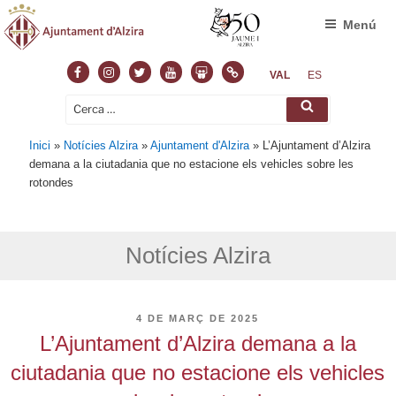
Menú
Facebook
Instagram
Twitter
Youtube
Slideshare
Normas
VAL
ES
Cerca:
Cerca
Inici
»
Notícies Alzira
»
Ajuntament d'Alzira
»
L’Ajuntament d’Alzira
demana a la ciutadania que no estacione els vehicles sobre les
rotondes
Notícies Alzira
PUBLICAT
4 DE MARÇ DE 2025
A
L’Ajuntament d’Alzira demana a la
ciutadania que no estacione els vehicles