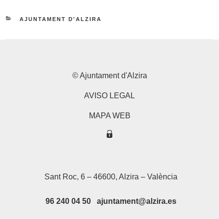
CATEGORIES
AJUNTAMENT D'ALZIRA
© Ajuntament d'Alzira
AVISO LEGAL
MAPA WEB
Sant Roc, 6 – 46600, Alzira – València
96 240 04 50 ajuntament@alzira.es