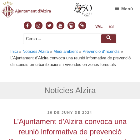
Menú
Facebook
Instagram
Twitter
Youtube
Slideshare
Normas
VAL
ES
Cerca:
Cerca
Inici
»
Notícies Alzira
»
Medi ambient
»
Prevenció d'incendis
»
L’Ajuntament d’Alzira convoca una reunió informativa de prevenció
d’incendis en urbanitzacions i vivendes en zones forestals
Notícies Alzira
PUBLICAT
26 DE JUNY DE 2024
A
L’Ajuntament d’Alzira convoca una
reunió informativa de prevenció