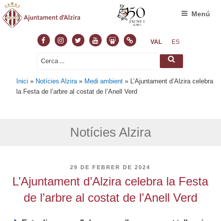
Menú
Facebook
Instagram
Twitter
Youtube
Slideshare
Normas
VAL
ES
Cerca:
Cerca
Inici
»
Notícies Alzira
»
Medi ambient
»
L’Ajuntament d’Alzira celebra
la Festa de l’arbre al costat de l’Anell Verd
Notícies Alzira
PUBLICAT
29 DE FEBRER DE 2024
A
L’Ajuntament d’Alzira celebra la Festa
de l’arbre al costat de l’Anell Verd