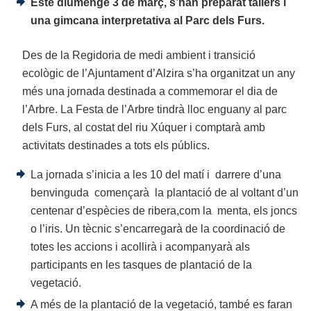
Este diumenge 3 de març, s’han preparat tallers i
una gimcana interpretativa al Parc dels Furs.
Des de la Regidoria de medi ambient i transició
ecològic de l’Ajuntament d’Alzira s’ha organitzat un any
més una jornada destinada a commemorar el dia de
l’Arbre. La Festa de l’Arbre tindrà lloc enguany al parc
dels Furs, al costat del riu Xúquer i comptarà amb
activitats destinades a tots els públics.
La jornada s’inicia a les 10 del matí i darrere d’una
benvinguda començarà la plantació de al voltant d’un
centenar d’espècies de ribera,com la menta, els joncs
o l’iris. Un tècnic s’encarregarà de la coordinació de
totes les accions i acollirà i acompanyarà als
participants en les tasques de plantació de la
vegetació.
A més de la plantació de la vegetació, també es faran