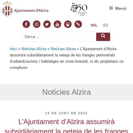
Menú
Facebook
Instagram
Twitter
Youtube
Slideshare
Normas
VAL
ES
Cerca:
Cerca
Inici
»
Notícies Alzira
»
Notícies Alzira
»
L’Ajuntament d’Alzira
assumirà subsidiàriament la neteja de les franges perimetrals
d’urbanitzacions i habitatges en zona forestal, si els propietaris no
complixen
Notícies Alzira
PUBLICAT
14 DE JUNY DE 2024
A
L’Ajuntament d’Alzira assumirà
subsidiàriament la neteja de les franges