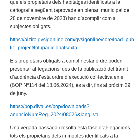
que els propietaris dels habitatges identificats a la
cartografia següent (aprovada en plenari municipal del
28 de novembre de 2023) han d’acomplir com a
subjectes obligats.
https://alzira.gvsigonline.com/gvsigonline/core/load_pub
lic_project/lotupadicionalsexta
Els propietaris obligats a complir estar ordre poden
presentar al·legacions des de la publicació del tràmit
d’audiència d’esta ordre d’execució col·lectiva en el
(BOP Nº114 del 13.06.2024), és a dir, fins al pròxim 29
de juny.
https://bop.dival.es/bop/downloads?
anuncioNumReg=2024/08026&lang=va
Una vegada passada i resolta esta fase d’al·legacions,
tots els propietaris dels immobles identificats a la