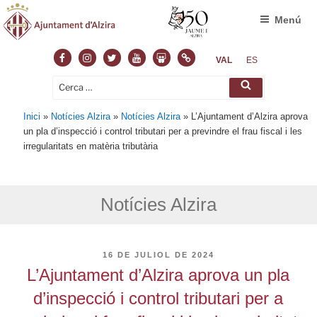
Menú
Facebook
Instagram
Twitter
Youtube
Slideshare
Normas
VAL
ES
Cerca:
Cerca
Inici
»
Notícies Alzira
»
Notícies Alzira
»
L’Ajuntament d’Alzira aprova
un pla d’inspecció i control tributari per a previndre el frau fiscal i les
irregularitats en matèria tributària
Notícies Alzira
PUBLICAT
16 DE JULIOL DE 2024
A
L’Ajuntament d’Alzira aprova un pla
d’inspecció i control tributari per a