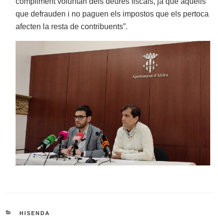
compliment voluntari dels deures fiscals, ja que aquells
que defrauden i no paguen els impostos que els pertoca
afecten la resta de contribuents”.
CATEGORIES
HISENDA