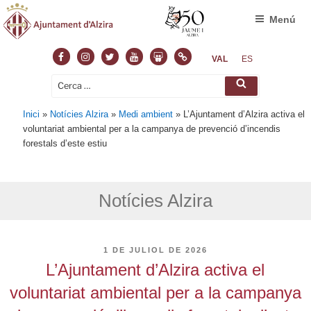
Menú
Facebook
Instagram
Twitter
Youtube
Slideshare
Normas
VAL
ES
Cerca:
Cerca
Inici
»
Notícies Alzira
»
Medi ambient
»
L’Ajuntament d’Alzira activa el
voluntariat ambiental per a la campanya de prevenció d’incendis
forestals d’este estiu
Notícies Alzira
PUBLICAT
1 DE JULIOL DE 2026
A
L’Ajuntament d’Alzira activa el
voluntariat ambiental per a la campanya