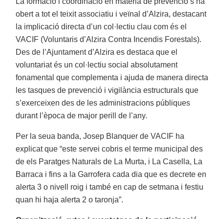
La formació i coordinació en matèria de prevenció s’ha
obert a tot el teixit associatiu i veïnal d’Alzira, destacant
la implicació directa d’un col·lectiu clau com és el
VACIF (Voluntaris d’Alzira Contra Incendis Forestals).
Des de l’Ajuntament d’Alzira es destaca que el
voluntariat és un col·lectiu social absolutament
fonamental que complementa i ajuda de manera directa
les tasques de prevenció i vigilància estructurals que
s’exerceixen des de les administracions públiques
durant l’època de major perill de l’any.
Per la seua banda, Josep Blanquer de VACIF ha
explicat que “este servei cobris el terme municipal des
de els Paratges Naturals de La Murta, i La Casella, La
Barraca i fins a la Garrofera cada dia que es decrete en
alerta 3 o nivell roig i també en cap de setmana i festiu
quan hi haja alerta 2 o taronja”.