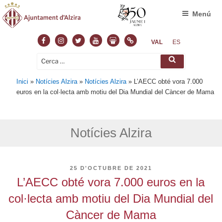
Menú
Facebook
Instagram
Twitter
Youtube
Slideshare
Normas
VAL
ES
Cerca:
Cerca
Inici
»
Notícies Alzira
»
Notícies Alzira
»
L’AECC obté vora 7.000
euros en la col·lecta amb motiu del Dia Mundial del Càncer de Mama
Notícies Alzira
PUBLICAT
25 D'OCTUBRE DE 2021
A
L’AECC obté vora 7.000 euros en la
col·lecta amb motiu del Dia Mundial del
Càncer de Mama