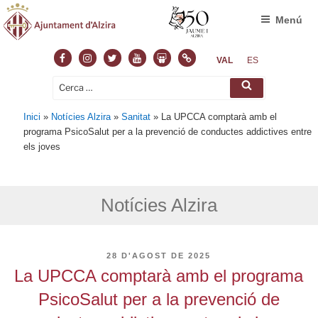
Menú
Facebook
Instagram
Twitter
Youtube
Slideshare
Normas
VAL
ES
Cerca:
Cerca
Inici
»
Notícies Alzira
»
Sanitat
»
La UPCCA comptarà amb el
programa PsicoSalut per a la prevenció de conductes addictives entre
els joves
Notícies Alzira
PUBLICAT
28 D'AGOST DE 2025
A
La UPCCA comptarà amb el programa
PsicoSalut per a la prevenció de