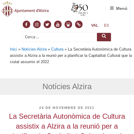
Menú
Facebook
Instagram
Twitter
Youtube
Slideshare
Normas
VAL
ES
Cerca:
Cerca
Inici
»
Notícies Alzira
»
Cultura
»
La Secretària Autonòmica de Cultura
assistix a Alzira a la reunió per a planificar la Capitalitat Cultural que la
ciutat assumix el 2022
Notícies Alzira
PUBLICAT
24 DE NOVEMBRE DE 2021
A
La Secretària Autonòmica de Cultura
assistix a Alzira a la reunió per a