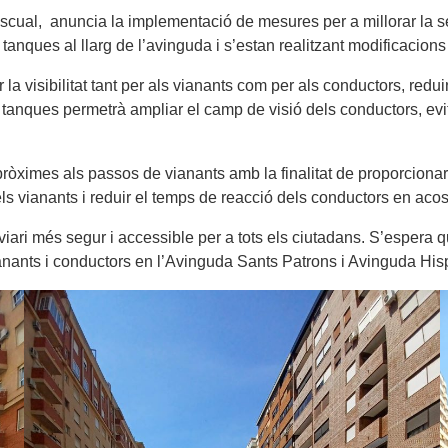
cual, anuncia la implementació de mesures per a millorar la se
s tanques al llarg de l’avinguda i s’estan realitzant modificacio
la visibilitat tant per als vianants com per als conductors, reduint
 tanques permetrà ampliar el camp de visió dels conductors, evitan
pròximes als passos de vianants amb la finalitat de proporcionar
els vianants i reduir el temps de reacció dels conductors en aco
iari més segur i accessible per a tots els ciutadans. S’espera 
ianants i conductors en l’Avinguda Sants Patrons i Avinguda Hisp