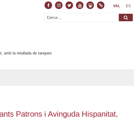
Facebook
Instagram
Twitter
Youtube
Slideshare
Normas
VAL
ES
Cerca:
Ce
t, amb la retallada de tanques
ants Patrons i Avinguda Hispanitat,