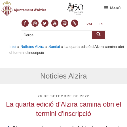
Menú
Facebook
Instagram
Twitter
Youtube
Slideshare
Normas
VAL
ES
Cerca:
Cerca
Inici
»
Notícies Alzira
»
Sanitat
»
La quarta edició d’Alzira camina obri
el termini d’inscripció
Notícies Alzira
PUBLICAT
20 DE SETEMBRE DE 2022
A
La quarta edició d’Alzira camina obri el
termini d’inscripció