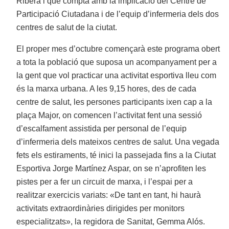
Ribera i que compta amb la implicació del Centre de
Participació Ciutadana i de l’equip d’infermeria dels dos
centres de salut de la ciutat.
El proper mes d’octubre començarà este programa obert
a tota la població que suposa un acompanyament per a
la gent que vol practicar una activitat esportiva lleu com
és la marxa urbana. A les 9,15 hores, des de cada
centre de salut, les persones participants ixen cap a la
plaça Major, on comencen l’activitat fent una sessió
d’escalfament assistida per personal de l’equip
d’infermeria dels mateixos centres de salut. Una vegada
fets els estiraments, té inici la passejada fins a la Ciutat
Esportiva Jorge Martínez Aspar, on se n’aprofiten les
pistes per a fer un circuit de marxa, i l’espai per a
realitzar exercicis variats: «De tant en tant, hi haurà
activitats extraordinàries dirigides per monitors
especialitzats», la regidora de Sanitat, Gemma Alós.