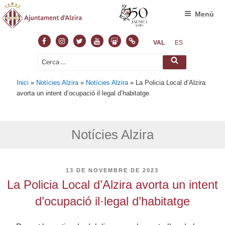
Menú
Facebook
Instagram
Twitter
Youtube
Slideshare
Normas
VAL
ES
Cerca:
Cerca
Inici
»
Notícies Alzira
»
Notícies Alzira
»
La Policia Local d’Alzira
avorta un intent d’ocupació il·legal d’habitatge
Notícies Alzira
PUBLICAT
13 DE NOVEMBRE DE 2023
A
La Policia Local d’Alzira avorta un intent
d’ocupació il·legal d’habitatge