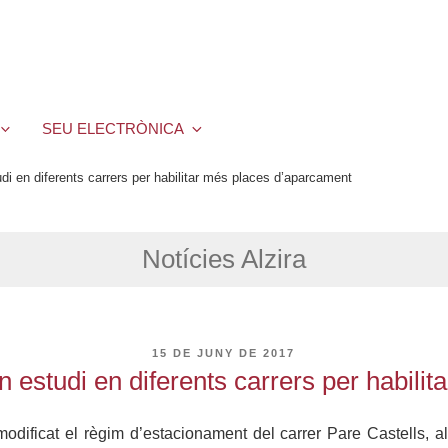
SEU ELECTRÒNICA
tudi en diferents carrers per habilitar més places d’aparcament
Notícies Alzira
PUBLICAT
15 DE JUNY DE 2017
A
 un estudi en diferents carrers per habi
odificat el règim d’estacionament del carrer Pare Castells, al 