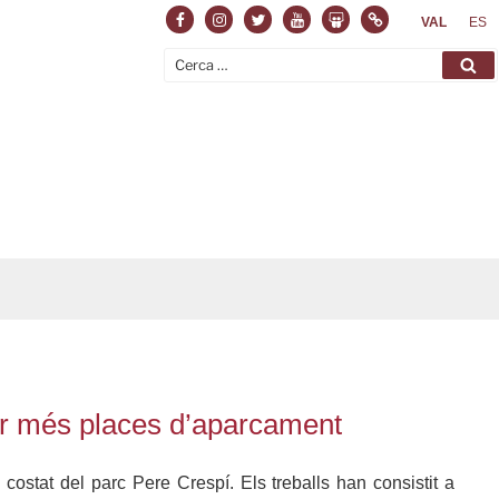
Facebook
Instagram
Twitter
Youtube
Slideshare
Normas
VAL
ES
Cerca:
Ce
litar més places d’aparcament
costat del parc Pere Crespí. Els treballs han consistit a