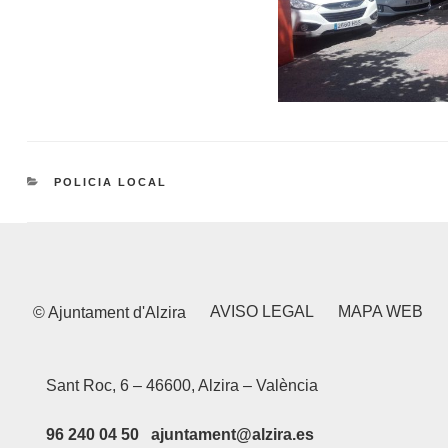
CATEGORIES
POLICIA LOCAL
AVISO LEGAL
MAPA WEB
© Ajuntament d'Alzira
Sant Roc, 6 – 46600, Alzira – València
96 240 04 50 ajuntament@alzira.es