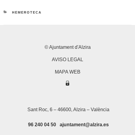
CATEGORIES
HEMEROTECA
© Ajuntament d'Alzira
AVISO LEGAL
MAPA WEB
Sant Roc, 6 – 46600, Alzira – València
96 240 04 50 ajuntament@alzira.es