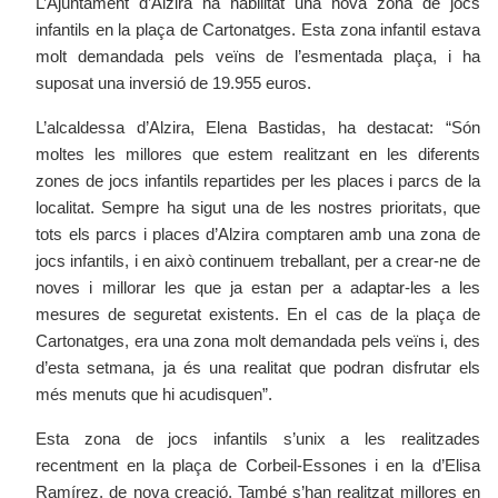
L’Ajuntament d’Alzira ha habilitat una nova zona de jocs
infantils en la plaça de Cartonatges. Esta zona infantil estava
molt demandada pels veïns de l’esmentada plaça, i ha
suposat una inversió de 19.955 euros.
L’alcaldessa d’Alzira, Elena Bastidas, ha destacat: “Són
moltes les millores que estem realitzant en les diferents
zones de jocs infantils repartides per les places i parcs de la
localitat. Sempre ha sigut una de les nostres prioritats, que
tots els parcs i places d’Alzira comptaren amb una zona de
jocs infantils, i en això continuem treballant, per a crear-ne de
noves i millorar les que ja estan per a adaptar-les a les
mesures de seguretat existents. En el cas de la plaça de
Cartonatges, era una zona molt demandada pels veïns i, des
d’esta setmana, ja és una realitat que podran disfrutar els
més menuts que hi acudisquen”.
Esta zona de jocs infantils s’unix a les realitzades
recentment en la plaça de Corbeil-Essones i en la d’Elisa
Ramírez, de nova creació. També s’han realitzat millores en