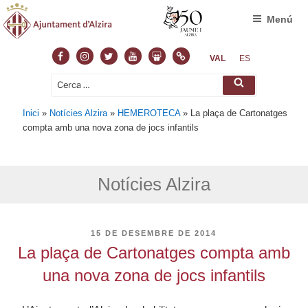
Menú
Facebook
Instagram
Twitter
Youtube
Slideshare
Normas
VAL
ES
Cerca:
Cerca
Inici
»
Notícies Alzira
»
HEMEROTECA
»
La plaça de Cartonatges
compta amb una nova zona de jocs infantils
Notícies Alzira
PUBLICAT
15 DE DESEMBRE DE 2014
A
La plaça de Cartonatges compta amb
una nova zona de jocs infantils