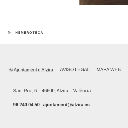
CATEGORIES
HEMEROTECA
AVISO LEGAL
MAPA WEB
© Ajuntament d'Alzira
Sant Roc, 6 – 46600, Alzira – València
96 240 04 50 ajuntament@alzira.es