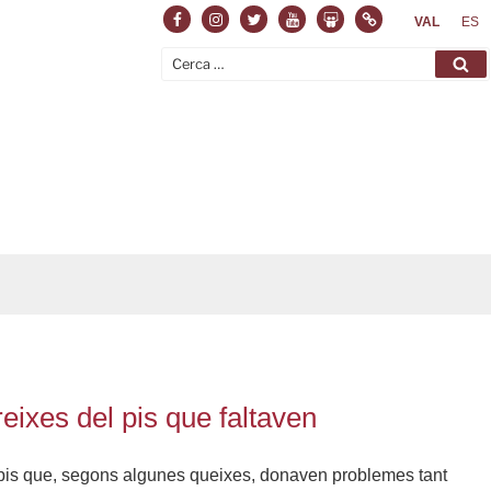
Facebook
Instagram
Twitter
Youtube
Slideshare
Normas
VAL
ES
Cerca:
Ce
 reixes del pis que faltaven
el pis que, segons algunes queixes, donaven problemes tant