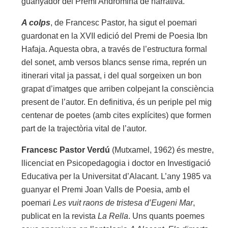
guanyador del Premi Andròmina de narrativa.
A colps
, de Francesc Pastor, ha sigut el poemari
guardonat en la XVII edició del Premi de Poesia Ibn
Hafaja. Aquesta obra, a través de l’estructura formal
del sonet, amb versos blancs sense rima, reprén un
itinerari vital ja passat, i del qual sorgeixen un bon
grapat d’imatges que arriben colpejant la consciència
present de l’autor. En definitiva, és un periple pel mig
centenar de poetes (amb cites explícites) que formen
part de la trajectòria vital de l’autor.
Francesc Pastor Verdú
(Mutxamel, 1962) és mestre,
llicenciat en Psicopedagogia i doctor en Investigació
Educativa per la Universitat d’Alacant. L’any 1985 va
guanyar el Premi Joan Valls de Poesia, amb el
poemari
Les vuit raons de tristesa d’Eugeni Mar
,
publicat en la revista
La Rella
. Uns quants poemes