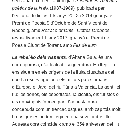
seus apareixen en l’antologia
A Alacant. Els dimarts
poètics de la Naia
(1987-1989), publicada per
l’editorial Indicios. Els anys 2013 i 2014 guanyà el
Premi de Poesia 9 d’Octubre de Sant Vicent del
Raspeig, amb
Retrat d’amants
i
Lletres tardanes
,
respectivament. L’any 2017, guanyà el Premi de
Poesia Ciutat de Torrent, amb
Fils de llum
.
La rebel·lió dels vianants
, d’Aitana Guia, és una
obra rigorosa, d’actualitat i suggeridora. En llegir-la
ens situem en els orígens de la lluita ciutadana del
que ha esdevingut un dels millors parcs urbans
d’Europa, el Jardí del riu Túria a València. La gent i el
riu: les dones, els esportistes, la xicalla, els turistes o
els nouvinguts formen part d’aquesta obra
concebuda com un trencaclosques, amb capítols molt
breus que es poden llegir en qualsevol ordre i lloc.
Aquesta obra coincideix amb el 35é aniversari del llit