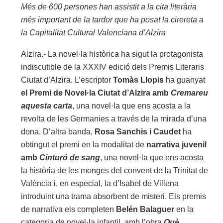
Més de 600 persones han assistit a la cita literària
més important de la tardor que ha posat la cirereta a
la Capitalitat Cultural Valenciana d’Alzira
Alzira.- La novel·la històrica ha sigut la protagonista
indiscutible de la XXXIV edició dels Premis Literaris
Ciutat d’Alzira. L’escriptor
Tomàs Llopis
ha guanyat
el Premi de Novel·la Ciutat d’Alzira amb
Cremareu
aquesta carta
, una novel·la que ens acosta a la
revolta de les Germanies a través de la mirada d’una
dona. D’altra banda,
Rosa Sanchis i Caudet
ha
obtingut el premi en la modalitat de
narrativa juvenil
amb
Cinturó de sang
, una novel·la que ens acosta
la història de les monges del convent de la Trinitat de
València i, en especial, la d’Isabel de Villena
introduint una trama absorbent de misteri. Els premis
de narrativa els completen
Belén Balaguer
en la
categoria de novel·la infantil, amb l’obra
Què