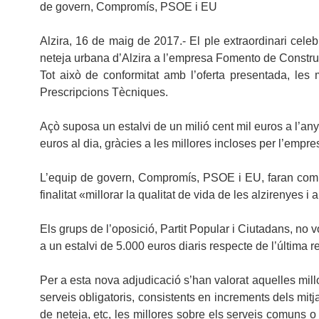
de govern, Compromís, PSOE i EU
Alzira, 16 de maig de 2017.- El ple extraordinari celebr
neteja urbana d’Alzira a l’empresa Fomento de Construc
Tot això de conformitat amb l’oferta presentada, les
Prescripcions Tècniques.
Açò suposa un estalvi de un milió cent mil euros a l’an
euros al dia, gràcies a les millores incloses per l’empr
L’equip de govern, Compromís, PSOE i EU, faran compli
finalitat «millorar la qualitat de vida de les alzirenyes i 
Els grups de l’oposició, Partit Popular i Ciutadans, no 
a un estalvi de 5.000 euros diaris respecte de l’última r
Per a esta nova adjudicació s’han valorat aquelles millo
serveis obligatoris, consistents en increments dels mitj
de neteja, etc, les millores sobre els serveis comuns o e