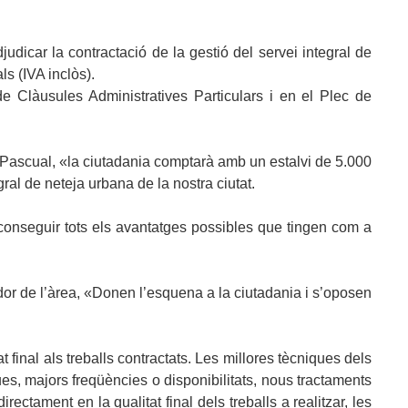
judicar la contractació de la gestió del servei integral de
s (IVA inclòs).
e Clàusules Administratives Particulars i en el Plec de
o Pascual, «la ciutadania comptarà amb un estalvi de 5.000
ral de neteja urbana de la nostra ciutat.
conseguir tots els avantatges possibles que tingen com a
idor de l’àrea, «Donen l’esquena a la ciutadania i s’oposen
final als treballs contractats. Les millores tècniques dels
ues, majors freqüències o disponibilitats, nous tractaments
ectament en la qualitat final dels treballs a realitzar, les