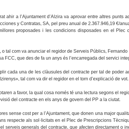
at ahir a l’Ajuntament d’Alzira va aprovar entre altres punts ad
ciones y Contratas, SA, pel preu anual de 2.367.946,19 €/anual
 millores proposades i les condicions disposades en el Plec d
y, o tal com va anunciar el regidor de Serveis Públics, Fernand
esa FCC, que des de fa un anys és l’encarregada del servici integ
r cada una de les clàusules del contracte per tal de poder a
alzirenys», tal com va dir el regidor en el torn d’explicació de vot.
votaren a favor, la qual cosa només té una lectura segons el reg
evisió del contracte en els anys de govern del PP a la ciutat.
res sense cost per a l’Ajuntament, que donen una major qualitat 
ans respecte als sol·licitats en el Plec de Prescripcions Tècniq
l serveis generals del contracte, que afecten directament o indir