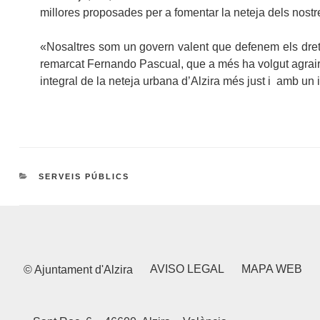
millores proposades per a fomentar la neteja dels nostres
«Nosaltres som un govern valent que defenem els drets 
remarcat Fernando Pascual, que a més ha volgut agrair a
integral de la neteja urbana d’Alzira més just i amb un 
CATEGORIES
SERVEIS PÚBLICS
AVISO LEGAL
MAPA WEB
© Ajuntament d'Alzira