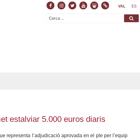
Facebook
Instagram
Twitter
Youtube
Slideshare
Normas
VAL
ES
Cerca:
Ce
et estalviar 5.000 euros diaris
que representa l’adjudicació aprovada en el ple per l’equip