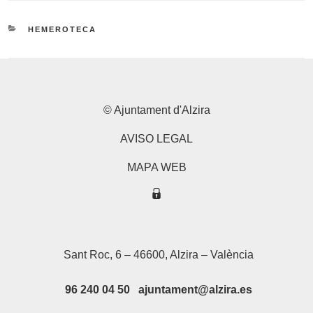
CATEGORIES
HEMEROTECA
© Ajuntament d'Alzira
AVISO LEGAL
MAPA WEB
Sant Roc, 6 – 46600, Alzira – València
96 240 04 50 ajuntament@alzira.es