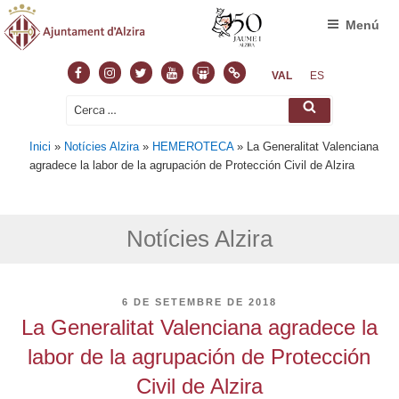
Menú
Facebook
Instagram
Twitter
Youtube
Slideshare
Normas
VAL
ES
Cerca:
Cerca
Inici
»
Notícies Alzira
»
HEMEROTECA
»
La Generalitat Valenciana
agradece la labor de la agrupación de Protección Civil de Alzira
Notícies Alzira
PUBLICAT
6 DE SETEMBRE DE 2018
A
La Generalitat Valenciana agradece la
labor de la agrupación de Protección
Civil de Alzira