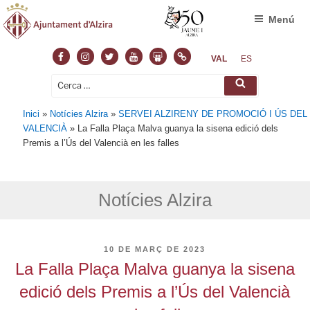
Menú
Facebook
Instagram
Twitter
Youtube
Slideshare
Normas
VAL
ES
Cerca:
Cerca
Inici
»
Notícies Alzira
»
SERVEI ALZIRENY DE PROMOCIÓ I ÚS DEL
VALENCIÀ
»
La Falla Plaça Malva guanya la sisena edició dels
Premis a l’Ús del Valencià en les falles
Notícies Alzira
PUBLICAT
10 DE MARÇ DE 2023
A
La Falla Plaça Malva guanya la sisena
edició dels Premis a l’Ús del Valencià