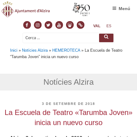
Menú
Facebook
Instagram
Twitter
Youtube
Slideshare
Normas
VAL
ES
Cerca:
Cerca
Inici
»
Notícies Alzira
»
HEMEROTECA
»
La Escuela de Teatro
“Tarumba Joven” inicia un nuevo curso
Notícies Alzira
PUBLICAT
3 DE SETEMBRE DE 2018
A
La Escuela de Teatro «Tarumba Joven»
inicia un nuevo curso