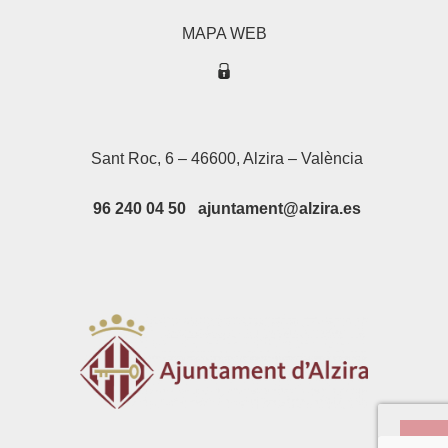
MAPA WEB
Sant Roc, 6 – 46600, Alzira – València
96 240 04 50 ajuntament@alzira.es
Su