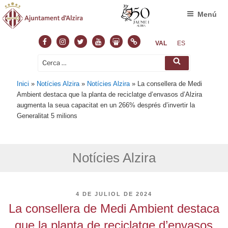
Menú
Facebook
Instagram
Twitter
Youtube
Slideshare
Normas
VAL
ES
Cerca:
Cerca
Inici
»
Notícies Alzira
»
Notícies Alzira
»
La consellera de Medi
Ambient destaca que la planta de reciclatge d’envasos d’Alzira
augmenta la seua capacitat en un 266% després d’invertir la
Generalitat 5 milions
Notícies Alzira
PUBLICAT
4 DE JULIOL DE 2024
A
La consellera de Medi Ambient destaca
que la planta de reciclatge d’envasos