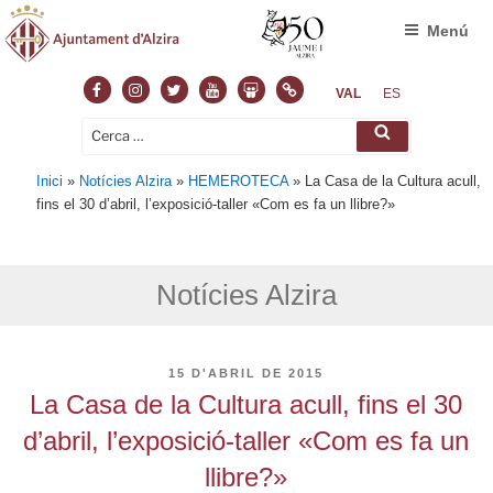
Menú
Facebook
Instagram
Twitter
Youtube
Slideshare
Normas
VAL
ES
Cerca:
Cerca
Inici
»
Notícies Alzira
»
HEMEROTECA
»
La Casa de la Cultura acull,
fins el 30 d’abril, l’exposició-taller «Com es fa un llibre?»
Notícies Alzira
PUBLICAT
15 D'ABRIL DE 2015
A
La Casa de la Cultura acull, fins el 30
d’abril, l’exposició-taller «Com es fa un
llibre?»