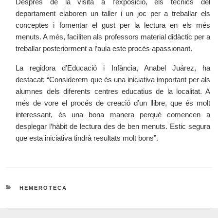
Després de la visita a l’exposició, els tècnics del
departament elaboren un taller i un joc per a treballar els
conceptes i fomentar el gust per la lectura en els més
menuts. A més, faciliten als professors material didàctic per a
treballar posteriorment a l’aula este procés apassionant.
La regidora d’Educació i Infància, Anabel Juárez, ha
destacat: “Considerem que és una iniciativa important per als
alumnes dels diferents centres educatius de la localitat. A
més de vore el procés de creació d’un llibre, que és molt
interessant, és una bona manera perquè comencen a
desplegar l’hàbit de lectura des de ben menuts. Estic segura
que esta iniciativa tindrà resultats molt bons”.
CATEGORIES
HEMEROTECA