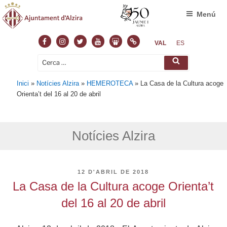
Menú
Facebook
Instagram
Twitter
Youtube
Slideshare
Normas
VAL
ES
Cerca:
Cerca
Inici
»
Notícies Alzira
»
HEMEROTECA
»
La Casa de la Cultura acoge
Orienta’t del 16 al 20 de abril
Notícies Alzira
PUBLICAT
12 D'ABRIL DE 2018
A
La Casa de la Cultura acoge Orienta’t
del 16 al 20 de abril