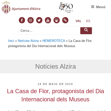
Menú
Facebook
Instagram
Twitter
Youtube
Slideshare
Normas
VAL
ES
Cerca:
Cerca
Inici
»
Notícies Alzira
»
HEMEROTECA
»
La Casa de Flor,
protagonista del Dia Internacional dels Museus
Notícies Alzira
PUBLICAT
18 DE MAIG DE 2015
A
La Casa de Flor, protagonista del Dia
Internacional dels Museus