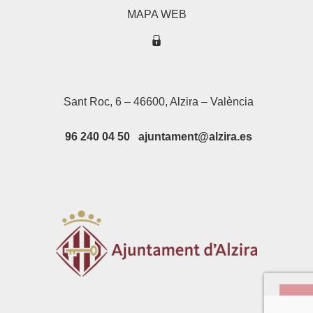
MAPA WEB
Sant Roc, 6 – 46600, Alzira – València
96 240 04 50 ajuntament@alzira.es
Su