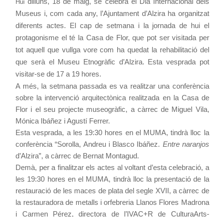
dilluns, 18 de maig, se celebra el Dia Internacional dels
Hui
Museus i, com cada any, l’Ajuntament d’Alzira ha organitzat
diferents actes. El cap de setmana i la jornada de hui el
protagonisme el té la Casa de Flor, que pot ser visitada per
tot aquell que vullga vore com ha quedat la rehabilitació del
que serà el Museu Etnogràfic d’Alzira. Esta vesprada pot
visitar-se de 17 a 19 hores.
A més, la setmana passada es va realitzar una conferència
sobre la intervenció arquitectònica realitzada en la Casa de
Flor i el seu projecte museogràfic, a càrrec de Miguel Vila,
Mónica Ibáñez i Agustí Ferrer.
Esta vesprada, a les 19:30 hores en el MUMA, tindrà lloc la
conferència “Sorolla, Andreu i Blasco Ibáñez.
Entre naranjos
d’Alzira”, a càrrec de Bernat Montagud.
Demà, per a finalitzar els actes al voltant d’esta celebració, a
les 19:30 hores en el MUMA, tindrà lloc la presentació de la
restauració de les maces de plata del segle XVII, a càrrec de
la restauradora de metalls i orfebreria Llanos Flores Madrona
i Carmen Pérez, directora de l’IVAC+R de CulturaArts-