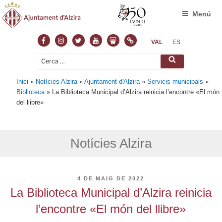
Menú
Facebook
Instagram
Twitter
Youtube
Slideshare
Normas
VAL
ES
Cerca:
Cerca
Inici
»
Notícies Alzira
»
Ajuntament d'Alzira
»
Servicis municipals
»
Biblioteca
»
La Biblioteca Municipal d’Alzira reinicia l’encontre «El món
del llibre»
Notícies Alzira
PUBLICAT
4 DE MAIG DE 2022
A
La Biblioteca Municipal d’Alzira reinicia
l’encontre «El món del llibre»