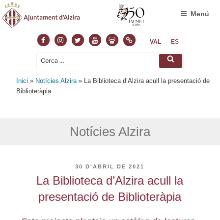
Menú
Facebook
Instagram
Twitter
Youtube
Slideshare
Normas
VAL
ES
Cerca:
Cerca
Inici
»
Notícies Alzira
»
La Biblioteca d’Alzira acull la presentació de
Biblioteràpia
Notícies Alzira
PUBLICAT
30 D'ABRIL DE 2021
A
La Biblioteca d’Alzira acull la
presentació de Biblioteràpia